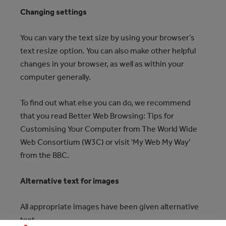
Changing settings
You can vary the text size by using your browser’s
text resize option. You can also make other helpful
changes in your browser, as well as within your
computer generally.
To find out what else you can do, we recommend
that you read Better Web Browsing: Tips for
Customising Your Computer from The World Wide
Web Consortium (W3C) or visit 'My Web My Way'
from the BBC.
Alternative text for images
All appropriate images have been given alternative
text.