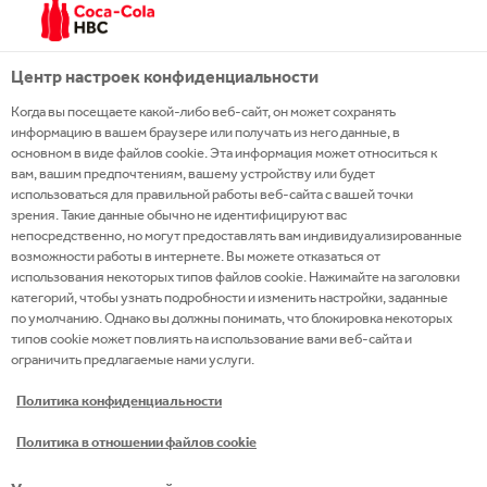
Heading elements
Центр настроек конфиденциальности
HTML heading elements have been used to
Когда вы посещаете какой-либо веб-сайт, он может сохранять
represent page structure, supporting assistive
информацию в вашем браузере или получать из него данные, в
technologies that allow page navigation from
основном в виде файлов cookie. Эта информация может относиться к
вам, вашим предпочтениям, вашему устройству или будет
heading to heading.
использоваться для правильной работы веб-сайта с вашей точки
зрения. Такие данные обычно не идентифицируют вас
непосредственно, но могут предоставлять вам индивидуализированные
Link text
возможности работы в интернете. Вы можете отказаться от
использования некоторых типов файлов cookie. Нажимайте на заголовки
All hyperlinks should make sense when read out of
категорий, чтобы узнать подробности и изменить настройки, заданные
по умолчанию. Однако вы должны понимать, что блокировка некоторых
context, and hyperlinks are clearly presented in a
типов cookie может повлиять на использование вами веб-сайта и
different text style from normal body text.
ограничить предлагаемые нами услуги.
Политика конфиденциальности
JavaScript independence
Политика в отношении файлов cookie
Where JavaScript or other scripts are used for