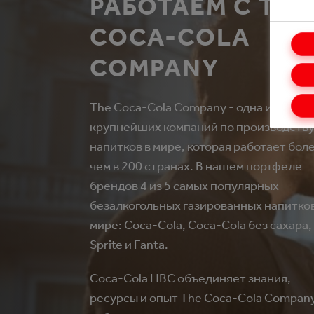
РАБОТАЕМ С THE
COCA‑COLA
COMPANY
The Coca‑Cola Company - одна из
крупнейших компаний по производств
напитков в мире, которая работает бол
чем в 200 странах. В нашем портфеле
брендов 4 из 5 самых популярных
безалкогольных газированных напитков
мире: Coca‑Cola, Coca‑Cola без сахара,
Sprite и Fanta.
Coca‑Cola HBC объединяет знания,
ресурсы и опыт The Coca‑Cola Company