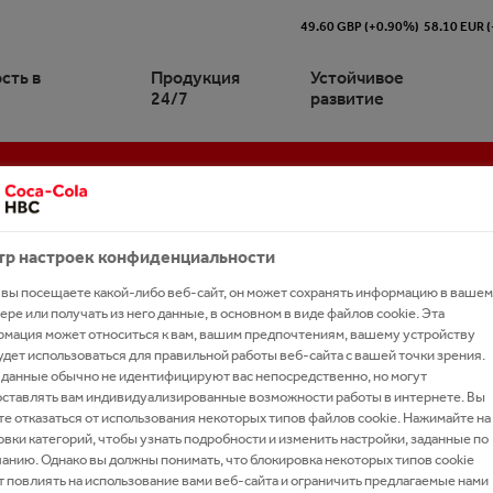
49.60 GBP (+0.90%)
58.10 EUR 
сть в
Продукция
Устойчивое
24/7
развитие
СКИЕ ОТНОШЕНИЯ
видение, стратегия и миссия
зводство
укция 24/7
уть к устойчивому развитию |
му именно мы
ий обзор
тики и документы
стика
рованные напитки
нсии
COLA COMPANY
устойчивого развития
тр настроек конфиденциальности
д в социально-экономическое
нерские отношения с
ровка для студентов
итие
нтами
жающая среда
 вы посещаете какой-либо веб-сайт, он может сохранять информацию в вашем
 и сокосодержащие напитки
рии наших сотрудников
ере или получать из него данные, в основном в виде файлов cookie. Эта
рия
нерские отношения с
мация может относиться к вам, вашим предпочтениям, вашему устройству
дный чай
авщиками
удет использоваться для правильной работы веб-сайта с вашей точки зрения.
ады
 данные обычно не идентифицируют вас непосредственно, но могут
гетические напитки
неры
ставлять вам индивидуализированные возможности работы в интернете. Вы
нёрские отношения с The
е отказаться от использования некоторых типов файлов cookie. Нажимайте на
 бренды
кие отношения с The Coca-Cola Company
-Cola Company
овки категорий, чтобы узнать подробности и изменить настройки, заданные по
анию. Однако вы должны понимать, что блокировка некоторых типов cookie
тственность перед
о о Coca-Cola HBC Belarus
 повлиять на использование вами веб-сайта и ограничить предлагаемые нами
ебителями