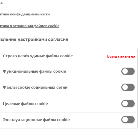
и.
 COCA‑COLA COMPANY И ЧАСТЬ СИ
тика конфиденциальности
ка-Кола Бевриджиз Белоруссия» входит в Группу компа
тика в отношении файлов cookie
Европе и вторым по величине в мире боттлером напитк
вление настройками согласия
le – разливать, уполномоченные производители напитков)
Строго необходимые файлы cookie
Всегда активно
00 партнёров-боттлеров, включая Coca‑Cola HBC, вмес
вый рост всей системы зависит от наших общих ценнос
Функциональные файлы cookie
Company, а также взаимодействия и взаимной поддержк
Файлы cookie социальных сетей
Целевые файлы cookie
Эксплуатационные файлы cookie