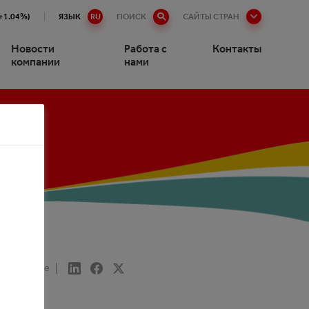
(+1.04%)
ЯЗЫК
RU
ПОИСК
САЙТЫ СТРАН
Новости
Работа с
Контакты
компании
нами
 С
Share