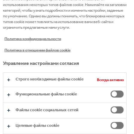
использования некоторых типов файлов cookie. Нажимайте на заголовки
сравнении с показателями 2010 года), на два
категорий, чтобы узнать подробности и изменить настройки, заданные
года раньше установленной даты 2020 года.
по умолчанию. Однако вы должны понимать, что блокировка некоторых
типов cookie может повлиять на использование вами веб-сайта и
С 2010 года компания сэкономила 1,53
ограничить предлагаемые нами услуги.
миллиона тонн CO2 в эквиваленте;
более 98% из 3,2 млрд евро, потраченных на
Политика конфиденциальности
закупку услуг и товаров, составили расходы
Политика в отношении файлов cookie
на оплату услуг и товаров местных
поставщиков (на рынке производства);
Управление настройками согласия
одно рабочее место в системе
поддерживает в среднем 11,8 других
Строго необходимые файлы cookie
Всегда активно
рабочих мест;
с момента запуска флагманской
Функциональные файлы cookie
образовательной программы
#YouthEmpowered Coca-Cola в 2017 году
Файлы cookie социальных сетей
обучение по ней прошли около 300 000
молодых людей в 28 странах мира;
Целевые файлы cookie
количество воды, используемой для