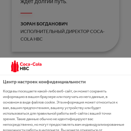
ждет долгий путь.
ЗОРАН БОГДАНОВИЧ
ИСПОЛНИТЕЛЬНЫЙ ДИРЕКТОР COCA-
COLA HBC
Наш результат основан на признании показателей
Coca-Cola HBC в международных рейтингах
устойчивости, таких как MSCI ESG, CDP,
Центр настроек конфиденциальности
FTSE4Good и FTSE Russell ESG.
Когда вы посещаете какой-либо веб-сайт, он может сохранять
информацию в вашем браузере или получать из него данные, в
основном в виде файлов cookie. Эта информация может относиться к
Главные результаты устойчивого развития
вам, вашим предпочтениям, вашему устройству или будет
использоваться для правильной работы веб-сайта с вашей точки
сокращение интенсивности выбросов
зрения. Такие данные обычно не идентифицируют вас
углекислого газа в атмосферу на 25% по
непосредственно, но могут предоставлять вам индивидуализированные
возможности работы в интернете. Вы можете отказаться от
всей производственно-сбытовой цепочке (в