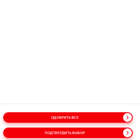
Copyright © 2026
Coca-Cola HBC.
Все права защищены.
НАШ БИЗНЕС
ПОЛЕЗНАЯ ИНФОРМАЦИЯ
СВЯЖИТЕСЬ С НАМИ
ОДОБРИТЬ ВСЕ
Карта сайта
Политики
Политика конфиденциальности
Cookie-файлы
Условия использования сайта
ПОДТВЕРДИТЬ ВЫБОР
Доступность
Говорите открыто!