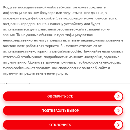
Когда вы посещаете какой-либо веб-сайт, он может сохранять
ПОЛЕЗНАЯ ИНФОРМАЦИЯ
информацию в вашем браузере или получать из него данные, в
основном в виде файлов cookie. Эта информация может относиться к
СВЯЖИТЕСЬ С НАМИ
вам, вашим предпочтениям, вашему устройству или будет
использоваться для правильной работы веб-сайта с вашей точки
зрения. Такие данные обычно не идентифицируют вас
непосредственно, но могут предоставлять вам индивидуализированные
возможности работы в интернете. Вы можете отказаться от
использования некоторых типов файлов cookie. Нажимайте на заголовки
Карта сайта
Политики
Политика конфиденциальности
категорий, чтобы узнать подробности и изменить настройки, заданные
Cookie-файлы
Условия использования сайта
по умолчанию. Однако вы должны понимать, что блокировка некоторых
типов cookie может повлиять на использование вами веб-сайта и
Доступность
Говорите открыто!
ограничить предлагаемые нами услуги.
Политика конфиденциальности
Политика в отношении файлов cookie
ОДОБРИТЬ ВСЕ
Управление настройками согласия
ПОДТВЕРДИТЬ ВЫБОР
Строго необходимые файлы cookie
Всегда активно
ОТКЛОНИТЬ