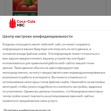
Центр настроек конфиденциальности
Когда вы посещаете какой-либо веб-сайт, он может сохранять
информацию в вашем браузере или получать из него данные, в
основном в виде файлов cookie. Эта информация может относиться к
вам, вашим предпочтениям, вашему устройству или будет
использоваться для правильной работы веб-сайта с вашей точки
зрения. Такие данные обычно не идентифицируют вас
непосредственно, но могут предоставлять вам индивидуализированные
возможности работы в интернете. Вы можете отказаться от
использования некоторых типов файлов cookie. Нажимайте на заголовки
категорий, чтобы узнать подробности и изменить настройки, заданные
по умолчанию. Однако вы должны понимать, что блокировка некоторых
ИССЛЕДУЙТЕ НАШИ
типов cookie может повлиять на использование вами веб-сайта и
ограничить предлагаемые нами услуги.
БРЕНДЫ В КАТЕГОРИИ
Политика конфиденциальности