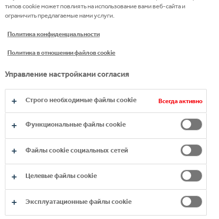
типов cookie может повлиять на использование вами веб-сайта и
сопровождения родителей. Специальный
ограничить предлагаемые нами услуги.
реабилитационный курс смены разрабатывается
Политика конфиденциальности
Белорусским детским фондом, врачами-
кардиологами и психологами. Подбор детей на
Политика в отношении файлов cookie
смену проводит специальная комиссия врачей,
Управление настройками согласия
изучая предоставленные медицинские
заключения кардиологов и терапевтов.
Строго необходимые файлы cookie
Всегда активно
Участники смены ежедневно посещают сеансы
Функциональные файлы cookie
спелео-, фито- и ароматерапии, массажа, занятия
дыхательной гимнастикой и лечебной
Файлы cookie социальных сетей
физкультурой. Для каждого ребенка с учетом
возраста и состояния здоровья разрабатывается
Целевые файлы cookie
спортивная программа: пешие прогулки,
велопрогулки, катание на водных велосипедах,
Эксплуатационные файлы cookie
занятия футболом, настольным теннисом,
волейболом.