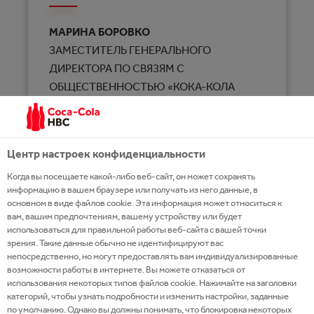
МАРИНА БОРОВКО
ЗАМЕСТИТЕЛЬ ГЕНЕРАЛЬНОГО
ДИРЕКТОРА ПО СВЯЗЯМ С
ОБЩЕСТВЕННОСТЬЮ «КОКА-КОЛА
БЕВРИДЖИЗ БЕЛОРУССИЯ»
Центр настроек конфиденциальности
Cмена пройдет 14-ый раз на базе
детского
Когда вы посещаете какой-либо веб-сайт, он может сохранять
реабилитационно-оздоровительного центра
информацию в вашем браузере или получать из него данные, в
основном в виде файлов cookie. Эта информация может относиться к
«Надежда».
вам, вашим предпочтениям, вашему устройству или будет
использоваться для правильной работы веб-сайта с вашей точки
Главная цель смены «Веселые сердечки» не
зрения. Такие данные обычно не идентифицируют вас
непосредственно, но могут предоставлять вам индивидуализированные
медикаментозное лечение, а психологическая и
возможности работы в интернете. Вы можете отказаться от
общефизическая реабилитация детей. Важная
использования некоторых типов файлов cookie. Нажимайте на заголовки
особенность данного проекта в том, что дети
категорий, чтобы узнать подробности и изменить настройки, заданные
по умолчанию. Однако вы должны понимать, что блокировка некоторых
здесь отдыхают самостоятельно, без